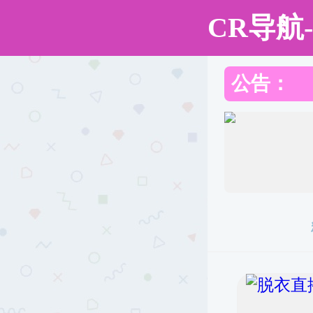
91吃瓜
91吃瓜简介
组织机构
师