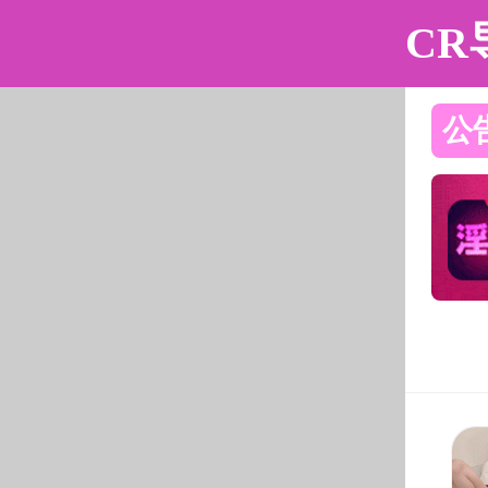
91吃瓜
91吃瓜简介
组织机构
师