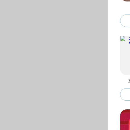
© 2024 91吃瓜|吃瓜-91
地址：安徽省合肥市屯溪路1
电话：0551- 629013
62904548（